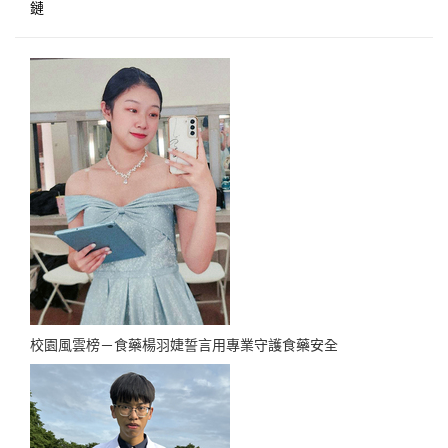
鏈
校園風雲榜－食藥楊羽婕誓言用專業守護食藥安全