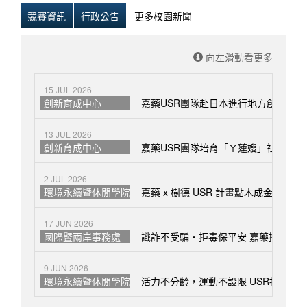
競賽資訊
行政公告
更多校園新聞
向左滑動看更多
15 JUL 2026
創新育成中心
嘉藥USR團隊赴日本進行地方創生交流
13 JUL 2026
創新育成中心
嘉藥USR團隊培育「ㄚ蓮嫂」社群創新
2 JUL 2026
環境永續暨休閒學院
嘉藥 x 樹德 USR 計畫點木成金 攜
17 JUN 2026
國際暨兩岸事務處
識詐不受騙・拒毒保平安 嘉藥攜手軍警
9 JUN 2026
環境永續暨休閒學院
活力不分齡，運動不設限 USR攜手社