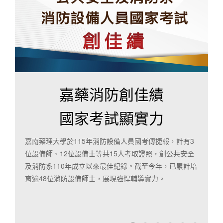
嘉藥雙金曾楷勛
總統賴清德召見
嘉藥餐旅系曾楷勛代表台灣參加馬來西亞「2026第五屆
環球廚藝聯盟巡迴挑戰賽」，以「蔥醬燒蘑菇雞肉派」
勇奪「最高分金牌總冠軍」與「最佳展示台冠軍」。校
長張翊峰與曾老師於8月3日獲總統召見肯定，展現卓越
專業量能。