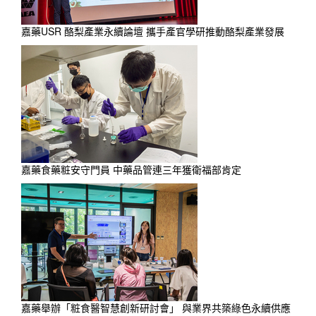
嘉藥USR 酪梨產業永續論壇 攜手產官學研推動酪梨產業發展
嘉藥食藥粧安守門員 中藥品管連三年獲衛福部肯定
嘉藥舉辦「粧食醫智慧創新研討會」 與業界共築綠色永續供應