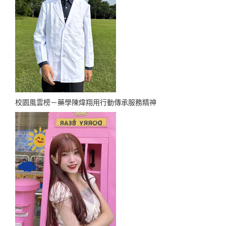
校園風雲榜－藥學陳煒翔用行動傳承服務精神